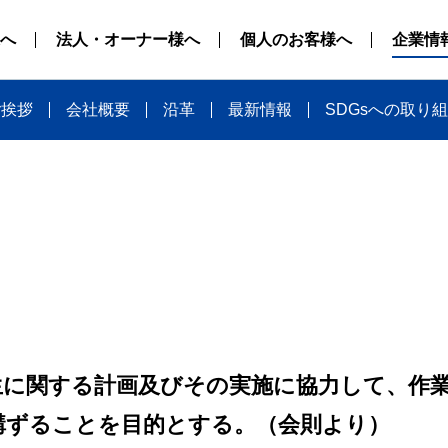
へ
法人・オーナー様へ
個人のお客様へ
企業情
ご挨拶
会社概要
沿革
最新情報
SDGsへの取り
生に関する計画及びその実施に協力して、作
講ずることを目的とする。（会則より）