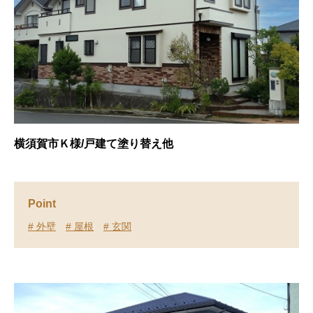
横須賀市Ｋ様/戸建て塗り替え他
Point
# 外壁
# 屋根
# 玄関