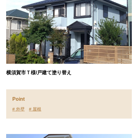
横須賀市Ｔ様/戸建て塗り替え
Point
# 外壁
# 屋根