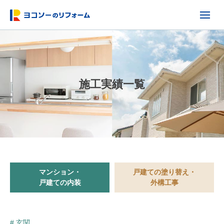
施工実績一覧
マンション・
戸建ての塗り替え・
戸建ての内装
外構工事
# 玄関