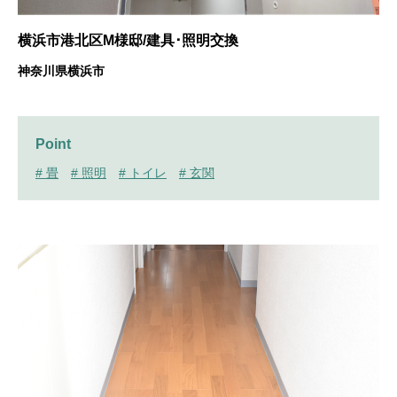
横浜市港北区M様邸/建具･照明交換
神奈川県横浜市
Point
# 畳
# 照明
# トイレ
# 玄関