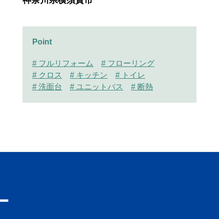
神奈川県横須賀市
Point
# フルリフォーム
# フローリング
# クロス
# キッチン
# トイレ
# 洗面台
# ユニットバス
# 断熱