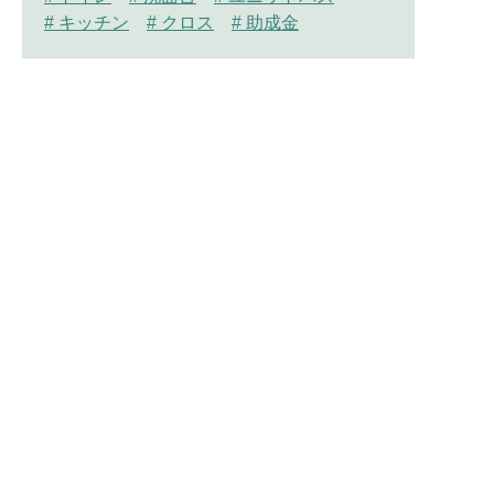
# キッチン
# クロス
# 助成金