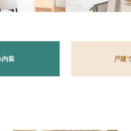
の内装
戸建