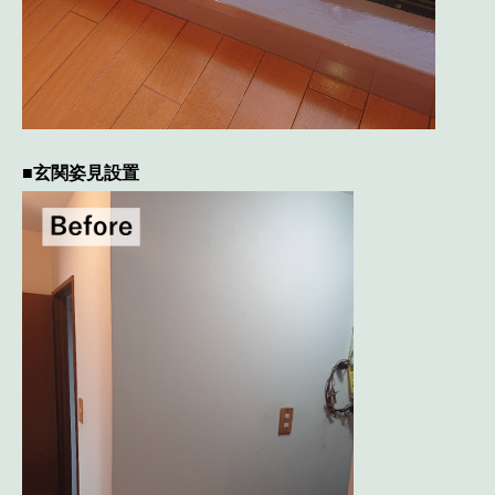
■玄関姿見設置