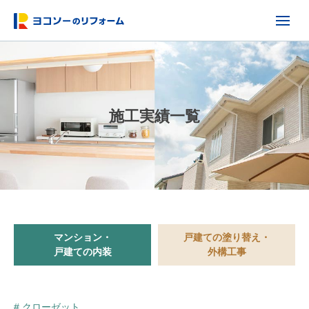
施工実績一覧
マンション・
戸建ての塗り替え・
戸建ての内装
外構工事
# クローゼット