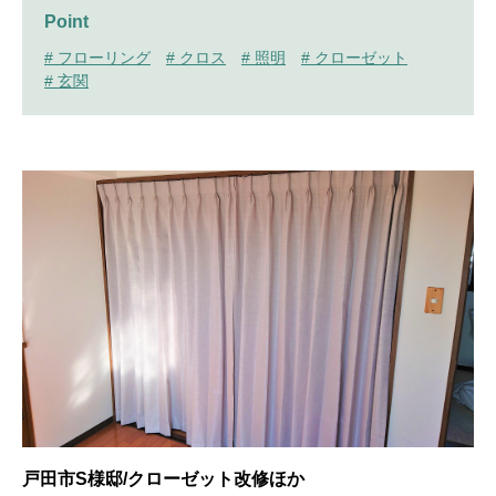
Point
# フローリング
# クロス
# 照明
# クローゼット
# 玄関
戸田市S様邸/クローゼット改修ほか