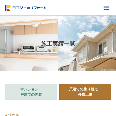
施工実績一覧
マンション・
戸建ての塗り替え・
戸建ての内装
外構工事
# 洗面所